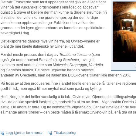
Det var Etruskerne som først oppdaget at det gikk an å lage flotte
viner på det vulkanske jordsmonnet i området, og at det var
gunstig å grave ut kjellere der man kunne la druene skrumpe inn
til rosiner, der vinen kunne gjære lenger, og der den ferdige
vinen kunne oppbevares lenge. Faktisk er den vulkanske
grunnen under byen gjennomboret av tunneler, en spektakulær
severdighet i dag.
Det eksporteres ganske mye vin herfra, og Orvieto-vinene er
blant de mer kjente italienske hvitvinene i utlandet.
For det meste presses den i dag av
Trebbiano Toscano
(som
også går under navnet
Procanico
) og
Grechetto
, av og til
sammen med andre sorter som
Malvasía
,
Drupeggio
,
Verdello
L
og
Canaiolo bianco
. De beste utgavene har den høyeste
andelen av Grechetto, men de italienske DOC-lovene tillater ikke mer enn 20%.
På tross av at den produseres inne i landet (dette er en av de få italienske regione
godt til fisk, men også til mer nøytral mat som pasta og kylling.
Her i Norge er det heller vanskelig å få tak i Orvieto-vin. Gjennom bestillingsutvalget
dvs. de er ikke spesielt forskjellige, bortsett fra at en av dem – Vignabaldo Orviet
søtlig. De andre er tørre. Og tre kommer fra Vignabaldo. Ganske rimelige er de hve
så mange andre tilfeller – den beste måten å få smakt Orvieto-vin på, er å dra dit se
Legg igjen en kommentar
Tilbakesporing