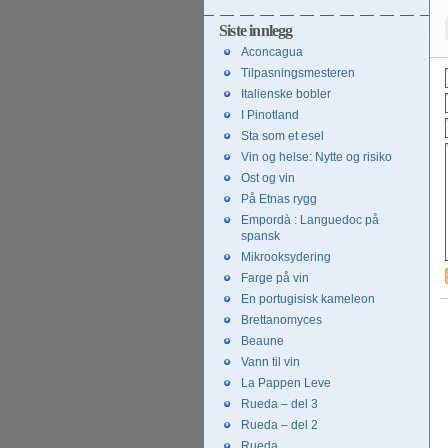
innlegg
Siste innlegg
Aconcagua
Tilpasningsmesteren
Italienske bobler
I Pinotland
Sta som et esel
Vin og helse: Nytte og risiko
Ost og vin
På Etnas rygg
Empordà : Languedoc på
spansk
Mikrooksydering
Farge på vin
En portugisisk kameleon
Brettanomyces
Beaune
Vann til vin
La Pappen Leve
Rueda – del 3
Rueda – del 2
Rueda