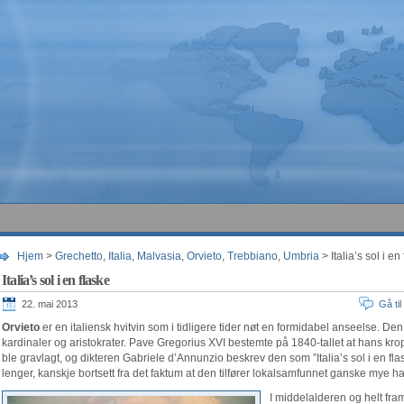
Hjem
>
Grechetto
,
Italia
,
Malvasia
,
Orvieto
,
Trebbiano
,
Umbria
> Italia’s sol i en
Italia’s sol i en flaske
22. mai 2013
Gå ti
Orvieto
er en italiensk hvitvin som i tidligere tider nøt en formidabel anseelse. Den 
kardinaler og aristokrater. Pave Gregorius XVI bestemte på 1840-tallet at hans kro
ble gravlagt, og dikteren Gabriele d’Annunzio beskrev den som ”Italia’s sol i en fla
lenger, kanskje bortsett fra det faktum at den tilfører lokalsamfunnet ganske mye hard
I middelalderen og helt fram 