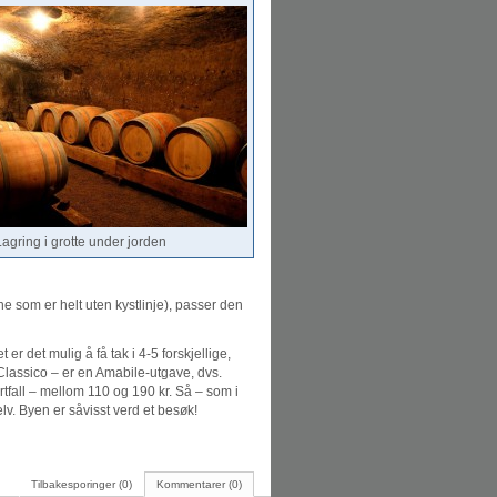
agring i grotte under jorden
ne som er helt uten kystlinje), passer den
 er det mulig å få tak i 4-5 forskjellige,
o Classico – er en Amabile-utgave, dvs.
rtfall – mellom 110 og 190 kr. Så – som i
lv. Byen er såvisst verd et besøk!
Tilbakesporinger (0)
Kommentarer (0)