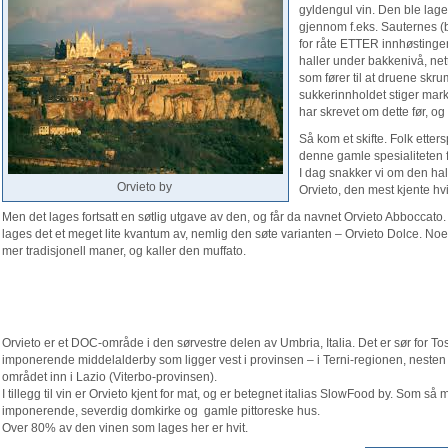
gyldengul vin. Den ble lage
gjennom f.eks. Sauternes (bo
for råte ETTER innhøstingen.
haller under bakkenivå, net
som fører til at druene skr
sukkerinnholdet stiger marka
har skrevet om dette før, o
Så kom et skifte. Folk etter
denne gamle spesialiteten f
I dag snakker vi om den halm
Orvieto by
Orvieto, den mest kjente hv
Men det lages fortsatt en søtlig utgave av den, og får da navnet Orvieto Abboccato.
lages det et meget lite kvantum av, nemlig den søte varianten – Orvieto Dolce. No
mer tradisjonell maner, og kaller den muffato.
Orvieto er et DOC-område i den sørvestre delen av Umbria, Italia. Det er sør for 
imponerende middelalderby som ligger vest i provinsen – i Terni-regionen, nesten 
området inn i Lazio (Viterbo-provinsen).
I tillegg til vin er Orvieto kjent for mat, og er betegnet italias SlowFood by. Som s
imponerende, severdig domkirke og gamle pittoreske hus.
Over 80% av den vinen som lages her er hvit.