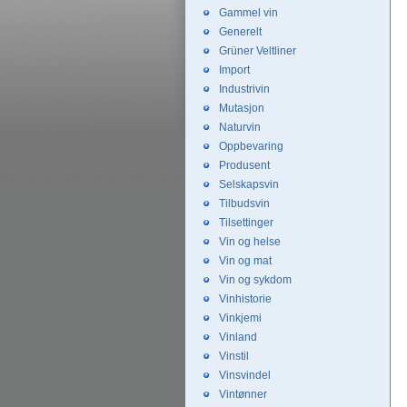
Gammel vin
Generelt
Grüner Veltliner
Import
Industrivin
Mutasjon
Naturvin
Oppbevaring
Produsent
Selskapsvin
Tilbudsvin
Tilsettinger
Vin og helse
Vin og mat
Vin og sykdom
Vinhistorie
Vinkjemi
Vinland
Vinstil
Vinsvindel
Vintønner