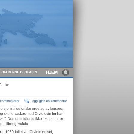
OM DENNE BLOGGEN
 flaske
l kommentarer
Legg igjen en kommentar
ble prist i euforiske ordelag av keisere,
pp skulle vaskes med Orvietovin før han
ske”. Den er imidlertid ikke like populær
t tiltrengt valuta.
til 1960-tallet var Orvieto en søt,