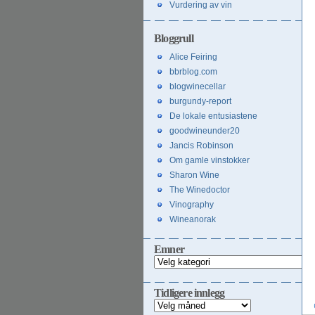
Vurdering av vin
Bloggrull
Alice Feiring
bbrblog.com
blogwinecellar
burgundy-report
De lokale entusiastene
goodwineunder20
Jancis Robinson
Om gamle vinstokker
Sharon Wine
The Winedoctor
Vinography
Wineanorak
Emner
Emner
Tidligere innlegg
Tidligere