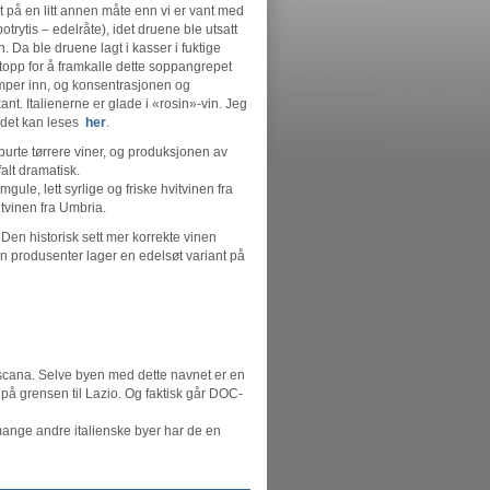
t på en litt annen måte enn vi er vant med
trytis – edelråte), idet druene ble utsatt
 Da ble druene lagt i kasser i fuktige
topp for å framkalle dette soppangrepet
umper inn, og konsentrasjonen og
nt. Italienerne er glade i «rosin»-vin. Jeg
g det kan leses
her
.
spurte tørrere viner, og produksjonen av
alt dramatisk.
gule, lett syrlige og friske hvitvinen fra
itvinen fra Umbria.
 Den historisk sett mer korrekte vinen
en produsenter lager en edelsøt variant på
Toscana. Selve byen med dette navnet er en
på grensen til Lazio. Og faktisk går DOC-
å mange andre italienske byer har de en