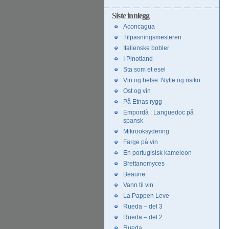
innlegg
Siste innlegg
Aconcagua
Tilpasningsmesteren
Italienske bobler
I Pinotland
Sta som et esel
Vin og helse: Nytte og risiko
Ost og vin
På Etnas rygg
Empordà : Languedoc på
spansk
Mikrooksydering
Farge på vin
En portugisisk kameleon
Brettanomyces
Beaune
Vann til vin
La Pappen Leve
Rueda – del 3
Rueda – del 2
Rueda