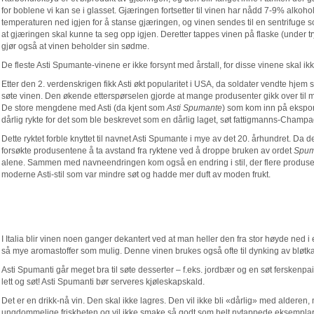
for boblene vi kan se i glasset. Gjæringen fortsetter til vinen har nådd 7-9% alkoh
temperaturen ned igjen for å stanse gjæringen, og vinen sendes til en sentrifuge som 
at gjæringen skal kunne ta seg opp igjen. Deretter tappes vinen på flaske (under t
gjør også at vinen beholder sin sødme.
De fleste Asti Spumante-vinene er ikke forsynt med årstall, for disse vinene skal ik
Etter den 2. verdenskrigen fikk Asti økt popularitet i USA, da soldater vendte hjem
søte vinen. Den økende etterspørselen gjorde at mange produsenter gikk over t
De store mengdene med Asti (da kjent som
Asti Spumante
) som kom inn på ekspor
dårlig rykte for det som ble beskrevet som en dårlig laget, søt fattigmanns-Champ
Dette ryktet forble knyttet til navnet Asti Spumante i mye av det 20. århundret. Da 
forsøkte produsentene å ta avstand fra ryktene ved å droppe bruken av ordet
Spum
alene. Sammen med navneendringen kom også en endring i stil, der flere produs
moderne Asti-stil som var mindre søt og hadde mer duft av moden frukt.
I Italia blir vinen noen ganger dekantert ved at man heller den fra stor høyde ned i en
så mye aromastoffer som mulig. Denne vinen brukes også ofte til dynking av bløtka
Asti Spumanti går meget bra til søte desserter – f.eks. jordbær og en søt ferskenp
lett og søt! Asti Spumanti bør serveres kjøleskapskald.
Det er en drikk-nå vin. Den skal ikke lagres. Den vil ikke bli «dårlig» med alderen
ungdommelige friskheten og vil ikke smake så godt som helt nytappede eksemplar