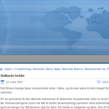
Hjem
>
Chardonnay
,
Generelt
,
Glera
,
Italia
,
Moscato Bianco
,
Musserende vin
,
P
Italienske bobler
14. mars 2017
Gå ti
Det finnes mange typer musserende viner i Italia, og de kan være til dels meget for
sammen.
En av grunnene til den økende suksessen til italienske musserende viner er at de ha
før. Klimaendringene (som har ført til bedre druemodning) sammen med forbedrete
gjort at mange har fått øynene opp for dem. De beste er elegante og tørre, fine til f