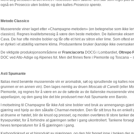
også en Prosecco uten bobler, og den kalles
Prosecco spento
.
Metodo Classico
Musserende viner laget etter «Champagne-metoden» (en betegnelse som ikke lenger
classico). Regnes kvalitetsmessig å være den beste metoden. De italienske e
Cava. De har ofte mindre bobler og får ofte et hint av sitron eller lime. Som oftest
er dyrket i et atskillig varmere klima. Produsentene bruker (kanskje ikke overras
De viktigste produksjonsområdene er
Franciacorta
DOCG i Lombardiet,
Oltrepo 
DOC ved Alto-Adige og Alpenes fot. Men det finnes flere i Piemonte og Toscana – 
Asti Spumante
Italias mest berømte musserende vin er aromatisk, søt og sprudlende og kalles noe
grunnen er en annen vin). Den lages nemlig av druen
Moscato
di Canelli
(eller
Mo
Piemonte, og regnes for å være en av de søteste av de italienske musserende vinene
appellasjon, og den gang ble det ble produsert mer Asti Spumante enn Barolo.
I motsetning til Champagne får ikke Asti sine bobler ved bruk av annengangs gjæri
gjæring ved hjelp av den såkalte
Charmat-metoden
. Den får sitt brus fra en enkelt
at druene er høstet, blir de knust og presset, og mosten overføres til store tanker de
frysepunktet, for å forhindre at gjæringen setter i gang ukontrollert. Tankene forseg
heves temperaturen for å få gjæringen i gang.
Karbondioksyd er et biprodukt av gjæringen, og den blir fanget inne i tanken der 