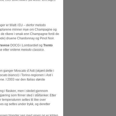
 er tillatt i EU – derfor metodo
ksemplarene minner mye om Champagne og
 er de rikere i smak enn Champagne fordi de
kende) druene Chardonnay og Pinot Noir.
Pavese
DOCG i Lombardiet og
Trento
se etter ordene
metodo classico
.
n ganger Moscato d’Asti (skjønt dette i
scato bianco
) i Torino-regionen i
Asti
i
. I 2003 var den Italias største
ng i flasken, men i stedet gjennom
 gjæring som finner sted i ståltanker. Etter
r temperaturen settes til like over
les og settes under trykk, og deretter
gassen blander seg med vinen og er kilden