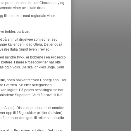
fleste produsentene bruker Chardonnay og
serende viner av lokale druer.
 til en bukett med regionale viner.
ye bobler, partyvin.
et på en hvit druetype som egner seg
ange kaller den i dag Glera. Det er også
estre Italia (rundt byen Treviso).
med mindre trykk, er boblene i en Prosecco
kortere. Finere Proseccoviner har ofte
anilje og bivoks. De skal drikkes unge. Som
ene
, noen bakker rett ved Conegliano. Her
e i verden. Se etter betegnelsen
 kan lagres. På polets bestillingsliste har
biadene Superiore. Verd å prøve til like
ler Asolo). Disse er produsert i et område
 opp til 15 g. sukker pr. liter (halvtørr).
or passer den godt til retter som risotto
osé
eller
Brut nature
på disse. Det lages