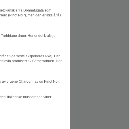
sett kanskje fra Donnafugata som
ero (Pinot Noir), men den er ikke å få i
rebbiano druer. Her er det kraftige
rådet (de fleste eksporteres ikke). Her
 boblevin produsert av Barberadruen. Her
o
av druene Chardonnay og Pinot Noir.
det i italienske musserende viner: