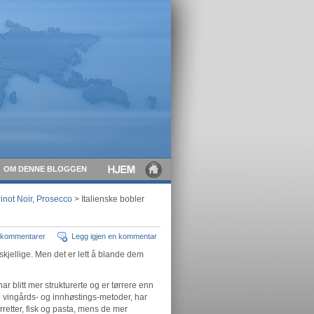
OM DENNE BLOGGEN
inot Noir
,
Prosecco
> Italienske bobler
l kommentarer
Legg igjen en kommentar
skjellige. Men det er lett å blande dem
r blitt mer strukturerte og er tørrere enn
 vingårds- og innhøstings-metoder, har
orretter, fisk og pasta, mens de mer