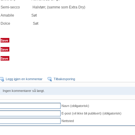
Semi-secco Halvtørr, (samme som Extra Dry)
Amabile Søt
Dolce Søt
Save
Save
Save
Legg igjen en kommentar
Tilbakesporing
Ingen kommentarer så langt.
Navn (obligatorisk)
E-post (vil ikke bli publisert) (obligatorisk)
Nettsted