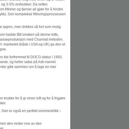
ol og 3-5% restsukker. Da settes
filtrerer og fjerner all gjær for å hindre
rykk). Den komplekse filtreringsprossessen
ke lagres, men drikkes så fort som mulig.
 som hadde fått smaken på denne lette,
il masseproduksjon med Charmat metoden.
t- markedet (både i USA og UK) ga den et
agne.
den ble forfremmet til DOCG status i 1993,
ante,
og heller satse på Asti-navnet
enter gikk sammen om å lage en mer
 krukke for å gi vinen luft og for å frigjøre
ker.
ai. Den er også en perfekt sommerdrikk –
, men den mister noe av den
er.