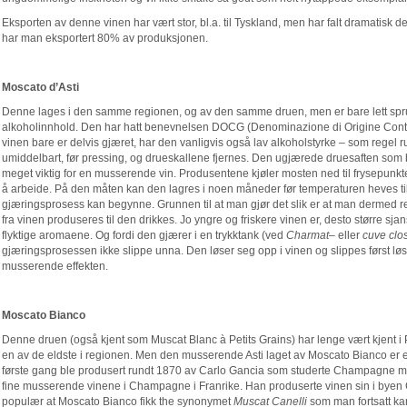
Eksporten av denne vinen har vært stor, bl.a. til Tyskland, men har falt dramatisk de 
har man eksportert 80% av produksjonen.
Moscato d’Asti
Denne lages i den samme regionen, og av den samme druen, men er bare lett sp
alkoholinnhold. Den har hatt benevnelsen DOCG (Denominazione di Origine Contro
vinen bare er delvis gjæret, har den vanligvis også lav alkoholstyrke – som regel ru
umiddelbart, før pressing, og drueskallene fjernes. Den ugjærede druesaften som b
meget viktig for en musserende vin. Produsentene kjøler mosten ned til frysepunkte
å arbeide. På den måten kan den lagres i noen måneder før temperaturen heves ti
gjæringsprosess kan begynne. Grunnen til at man gjør det slik er at man dermed r
fra vinen produseres til den drikkes. Jo yngre og friskere vinen er, desto større sj
flyktige aromaene. Og fordi den gjærer i en trykktank (ved
Charmat
– eller
cuve clo
gjæringsprosessen ikke slippe unna. Den løser seg opp i vinen og slippes først lø
musserende effekten.
Moscato Bianco
Denne druen (også kjent som Muscat Blanc à Petits Grains) har lenge vært kjent
en av de eldste i regionen. Men den musserende Asti laget av Moscato Bianco er et r
første gang ble produsert rundt 1870 av Carlo Gancia som studerte Champagne me
fine musserende vinene i Champagne i Franrike. Han produserte vinen sin i byen 
populær at Moscato Bianco fikk the synonymet
Muscat Canelli
som man fortsatt kan