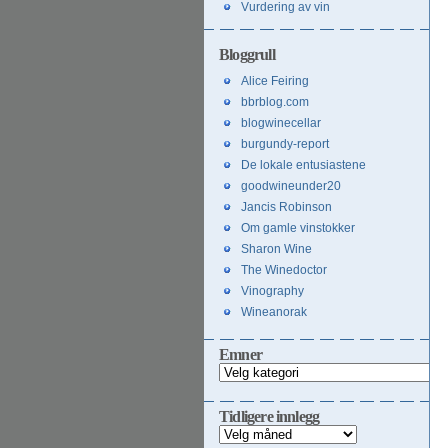
Vurdering av vin
Bloggrull
Alice Feiring
bbrblog.com
blogwinecellar
burgundy-report
De lokale entusiastene
goodwineunder20
Jancis Robinson
Om gamle vinstokker
Sharon Wine
The Winedoctor
Vinography
Wineanorak
Emner
Emner
Tidligere innlegg
Tidligere