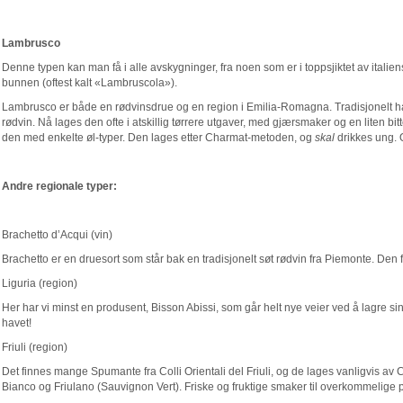
Lambrusco
Denne typen kan man få i alle avskygninger, fra noen som er i toppsjiktet av italie
bunnen (oftest kalt «Lambruscola»).
Lambrusco er både en rødvinsdrue og en region i Emilia-Romagna. Tradisjonelt har
rødvin. Nå lages den ofte i atskillig tørrere utgaver, med gjærsmaker og en liten 
den med enkelte øl-typer. Den lages etter Charmat-metoden, og
skal
drikkes ung. 
Andre regionale typer:
Brachetto d’Acqui (vin)
Brachetto er en druesort som står bak en tradisjonelt søt rødvin fra Piemonte. Den f
Liguria (region)
Her har vi minst en produsent, Bisson Abissi, som går helt nye veier ved å lagre si
havet!
Friuli (region)
Det finnes mange Spumante fra Colli Orientali del Friuli, og de lages vanligvis av 
Bianco og Friulano (Sauvignon Vert). Friske og fruktige smaker til overkommelige p