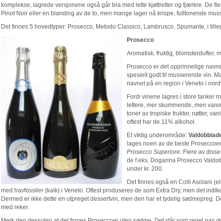
komplekse, lagrede versjonene også går bra med lette kjøttretter og fjærkre. De 
Pinot Noir eller en blanding av de to, men mange lager nå krispe, fulltonende mus
Det finnes 5 hovedtyper: Prosecco, Metodo Classico, Lambrusco, Spumante, i tillegg
Prosecco
Aromatisk, fruktig, blomsterdufter, m
Prosecco er det opprinnelige navn
spesielt godt til musserende vin. M
navnet på en region i Veneto i nordv
Fordi vinene lagres i store tanker 
lettere, mer skummende, men varer 
toner av tropiske frukter, nøtter, v
oftest har de 11% alkohol.
Et viktig underområde:
Valdobbiad
lages noen av de beste Proseccoen
Prosecco Superiore
. Flere av disse
de f.eks. Dogarina Prosecco Valdob
under kr. 200.
Det finnes også en Colli Asolani (el
med havfossiler (kalk) i Veneto. Oftest produseres de som Extra Dry, men det indikerer
Dermed er ikke dette en utpreget dessertvin, men den har et tydelig sødmepreg. Derf
med reker.
Merk deg dessuten at det finnes Proseccoer uten sødme. Det står som regel
pas d