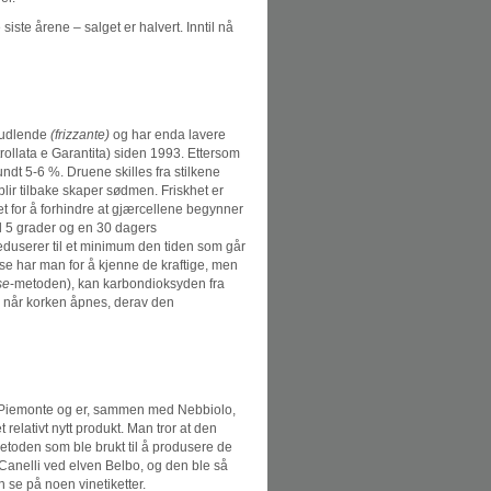
siste årene – salget er halvert. Inntil nå
rudlende
(frizzante)
og har enda lavere
llata e Garantita) siden 1993. Ettersom
ndt 5-6 %. Druene skilles fra stilkene
lir tilbake skaper sødmen. Friskhet er
t for å forhindre at gjærcellene begynner
l 5 grader og en 30 dagers
eduserer til et minimum den tiden som går
anse har man for å kjenne de kraftige, men
se
-metoden), kan karbondioksyden fra
s når korken åpnes, derav den
 i Piemonte og er, sammen med Nebbiolo,
elativt nytt produkt. Man tror at den
toden som ble brukt til å produsere de
Canelli ved elven Belbo, og den ble så
 se på noen vinetiketter.