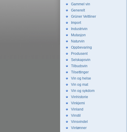
Gammel vin
Generelt
Grüner Veltliner
Import
Industrivin
Mutasjon
Naturvin
Oppbevaring
Produsent
Selskapsvin
Tilbudsvin
Tilsettinger
Vin og helse
Vin og mat
Vin og sykdom
Vinhistorie
Vinkjemi
Vinland
Vinstil
Vinsvindel
Vintønner