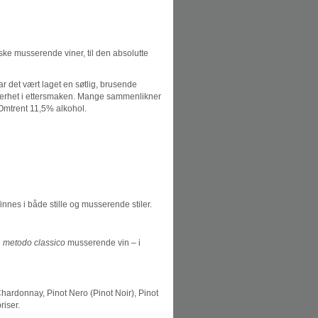
nske musserende viner, til den absolutte
 det vært laget en søtlig, brusende
bitterhet i ettersmaken. Mange sammenlikner
Omtrent 11,5% alkohol.
innes i både stille og musserende stiler.
n
metodo classico
musserende vin – i
Chardonnay, Pinot Nero (Pinot Noir), Pinot
riser.