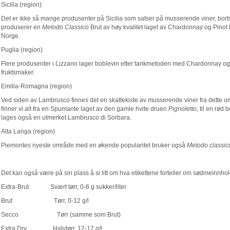
Sicilia (region)
Det er ikke så mange produsenter på Sicilia som satser på musserende viner, bort
produserer en
Metodo Classico
Brut av høy kvalitet laget av Chardonnay og Pinot N
Norge.
Puglia (region)
Flere produsenter i Lizzano lager boblevin etter tankmetoden med Chardonnay og T
fruktsmaker.
Emilia-Romagna (region)
Ved siden av Lambrusco finnes det en skattekiste av musserende viner fra dette om
finner vi alt fra en Spumante laget av den gamle hvite druen
Pignoletto
, til en rød
lages også en utmerket Lambrusco di Sorbara.
Alta Langa (region)
Piemontes nyeste område med en økende popularitet bruker også
Metodo classic
Det kan også være på sin plass å si litt om hva etikettene forteller om sødmeinnhol
Extra-Brut Svært tørr, 0-6 g sukker/liter
Brut Tørr, 0-12 g/l
Secco Tørr (samme som Brut)
Extra Dry Halvtørr, 12-17 g/l