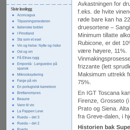
innlegg
Avkastningen for dr
Siste innlegg
f.eks. de hvite vin
Aconcagua
røde bare kan ha 22 
Tilpasningsmesteren
druesortene – Sangi
Italienske bobler
I Pinotland
Minimum tillatte alko
Sta som et esel
Rubicone, er det 10
Vin og helse: Nytte og risiko
være høyere, 11%.
Ost og vin
Vinmakingsprosessen
På Etnas rygg
Empordà : Languedoc på
frizzante (lett sprudl
spansk
Maksimum uttrekk fra
Mikrooksydering
Farge på vin
75%.
En portugisisk kameleon
En IGT Toscana kan 
Brettanomyces
Beaune
Firenze, Grosseto (
Vann til vin
Prato og Siena. Alta
La Pappen Leve
fra Greve-dalen, i h
Rueda – del 3
Rueda – del 2
Historien bak Sup
Rueda