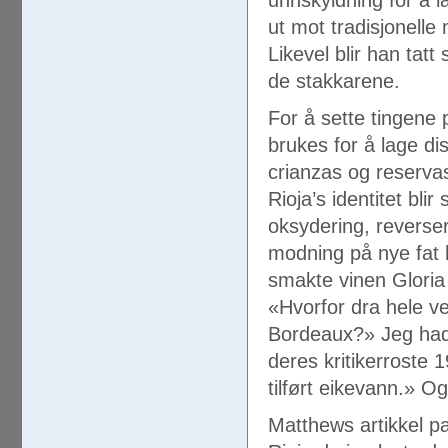
unnskyldning for å la
ut mot tradisjonelle
Likevel blir han tat
de stakkarene.
For å sette tingene 
brukes for å lage d
crianzas og reservas 
Rioja’s identitet bli
oksydering, reverse
modning på nye fat 
smakte vinen Gloria 
«Hvorfor dra hele ve
Bordeaux?» Jeg had
deres kritikerroste 
tilført eikevann.» O
Matthews artikkel p