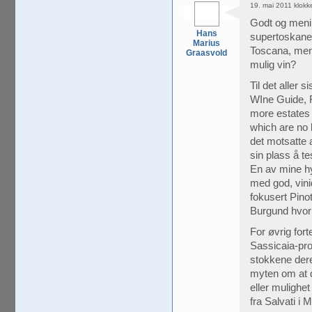
19. mai 2011 klokk
Godt og menin
Hans
supertoskaner
Marius
Toscana, men 
Graasvold
mulig vin?
Til det aller 
WIne Guide, Fi
more estates 
which are no 
det motsatte a
sin plass å te
En av mine hy
med god, vini
fokusert Pinot
Burgund hvor 
For øvrig fort
Sassicaia-pr
stokkene dere
myten om at di
eller mulighe
fra Salvati i