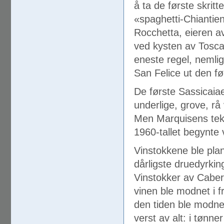
å ta de første skrit
«spaghetti-Chiantien
Rocchetta, eieren a
ved kysten av Tosca
eneste regel, nemlig
San Felice ut den f
De første Sassicaiae
underlige, grove, rå 
Men Marquisens tekni
1960-tallet begynte 
Vinstokkene ble pla
dårligste druedyrkin
Vinstokker av Caber
vinen ble modnet i f
den tiden ble modnet 
verst av alt: i tønne