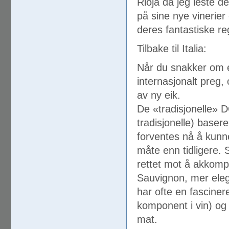
Rioja da jeg leste d
på sine nye vinerier
deres fantastiske re
Tilbake til Italia:
Når du snakker om e
internasjonalt preg, 
av ny eik.
De «tradisjonelle» D
tradisjonelle) baser
forventes nå å kunne
måte enn tidligere. 
rettet mot å akkom
Sauvignon, mer eleg
har ofte en fascinere
komponent i vin) og
mat.