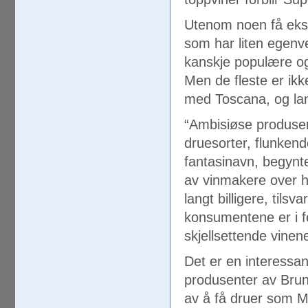
Utenom noen få ekse
som har liten egenv
kanskje populære og
Men de fleste er ikke
med Toscana, og la
“Ambisiøse produsen
druesorter, flunkend
fantasinavn, begynte
av vinmakere over he
langt billigere, tils
konsumentene er i f
skjellsettende vinene
Det er en interessan
produsenter av Brune
av å få druer som Me