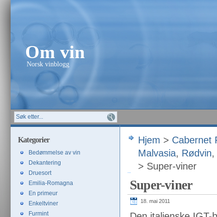
Om vin
Norsk vinblogg
Hjem
>
Cabernet 
Kategorier
Malvasia
,
Rødvin
Bedømmelse av vin
Dekantering
> Super-viner
Druesort
Super-viner
Emilia-Romagna
En primeur
18. mai 2011
Enkeltviner
Furmint
Den italienske IGT-b