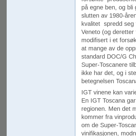
på egne ben, og bli
slutten av 1980-åre
kvalitet spredd seg 
Veneto (og deretter v
modifisert i et fors
at mange av de oppr
standard DOC/G Chia
Super-Toscanere ti
ikke har det, og i st
betegnelsen Toscan
IGT vinene kan varier
En IGT Toscana gara
regionen. Men det 
kommer fra vinprodu
om de Super-Toscane
vinifikasjonen, modn