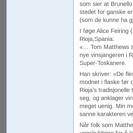
som sier at Brunell
stedet for ganske e
(som de kunne ha gj
I føge Alice Feiring
Rioja,Spania:
«… Tom Matthews sk
nye vinsjangeren i R
Super-Toskanere.
Han skriver: «De fle
modnet i flaske før 
Rioja’s tradisjonelle
seg, og anklager vine
meget uenig. Min men
sanne karakteren ved
Når folk som Matthe