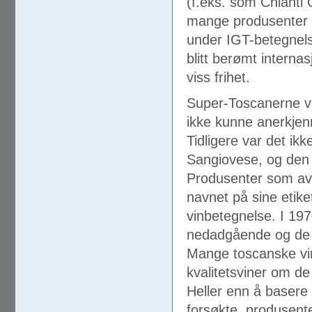
(f.eks. som Chianti
mange produsenter 
under IGT-betegnel
blitt berømt interna
viss frihet.
Super-Toscanerne var
ikke kunne anerkjenn
Tidligere var det ikk
Sangiovese, og den 
Produsenter som avv
navnet på sine etiket
vinbetegnelse. I 197
nedadgående og de b
Mange toscanske vi
kvalitetsviner om de
Heller enn å basere
forsøkte produsent