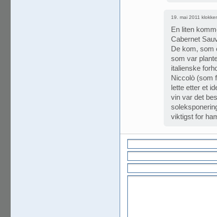
19. mai 2011 klokke
En liten komme
Cabernet Sauvi
De kom, som du
som var plantet
italienske for
Niccolò (som f
lette etter et 
vin var det bes
soleksponering
viktigst for h