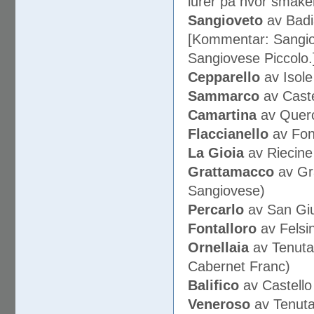
lurer på hvor smaker
Sangioveto
av Badi
[Kommentar: Sangio
Sangiovese Piccolo.
Cepparello
av Isole
Sammarco
av Caste
Camartina
av Querc
Flaccianello
av Fon
La Gioia
av Riecine
Grattamacco
av Gr
Sangiovese)
Percarlo
av San Giu
Fontalloro
av Felsi
Ornellaia
av Tenuta 
Cabernet Franc)
Balifico
av Castello
Veneroso
av Tenuta