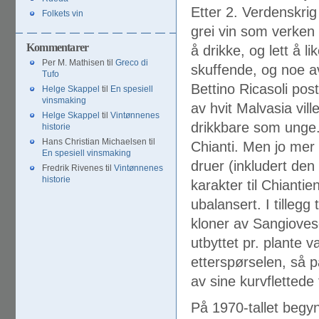
Etter 2. Verdenskrig
Folkets vin
grei vin som verken 
Kommentarer
å drikke, og lett å 
Per M. Mathisen
til
Greco di
skuffende, og noe av
Tufo
Bettino Ricasoli postu
Helge Skappel
til
En spesiell
vinsmaking
av hvit Malvasia vil
Helge Skappel
til
Vintønnenes
drikkbare som unge. D
historie
Hans Christian Michaelsen
til
Chianti. Men jo mer 
En spesiell vinsmaking
druer (inkludert den 
Fredrik Rivenes
til
Vintønnenes
historie
karakter til Chiantie
ubalansert. I tillegg
kloner av Sangiovese
utbyttet pr. plante v
etterspørselen, så p
av sine kurvflettede
På 1970-tallet begyn