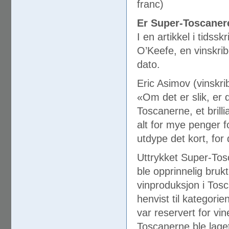
franc)
Er Super-Toscanere
I en artikkel i tidss
O’Keefe, en vinskrib
dato.
Eric Asimov (vinskri
«Om det er slik, er d
Toscanerne, et brill
alt for mye penger fo
utdype det kort, for
Uttrykket Super-Tos
ble opprinnelig brukt
vinproduksjon i Tosc
henvist til kategori
var reservert for v
Toscanerne ble lage