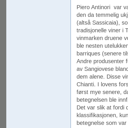
Piero Antinori var v
den da temmelig ukj
(altså Sassicaia), s
tradisjonelle viner i
vinmarken druene vo
ble nesten utelukke
barriques (senere t
Andre produsenter f
av Sangiovese blan
dem alene. Disse vin
Chianti. I lovens fo
først mye senere, d
betegnelsen ble innf
Det var slik at ford
klassifikasjonen, ku
betegnelse som var r