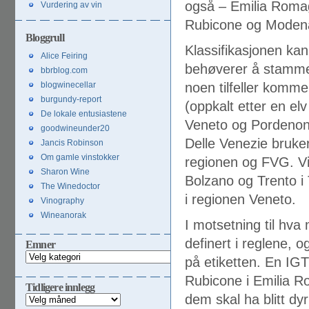
også – Emilia Roma
Vurdering av vin
Rubicone og Moden
Bloggrull
Klassifikasjonen kan 
Alice Feiring
behøverer å stamme 
bbrblog.com
blogwinecellar
noen tilfeller komme
burgundy-report
(oppkalt etter en elv
De lokale entusiastene
Veneto og Pordenone
goodwineunder20
Delle Venezie bruker
Jancis Robinson
Om gamle vinstokker
regionen og FVG. Vig
Sharon Wine
Bolzano og Trento i 
The Winedoctor
i regionen Veneto.
Vinography
Wineanorak
I motsetning til hva
definert i reglene,
Emner
Emner
på etiketten. En IG
Rubicone i Emilia 
Tidligere innlegg
dem skal ha blitt dy
Tidligere