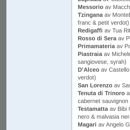
Messorio
av Macchi
Tzingana
av MonteB
franc & petit verdot)
Redigaffi
av Tua Rit
Rosso di Sera
av Po
Primamateria
av Po
Piastraia
av Michele
sangiovese, syrah)
D’Alceo
av Castello
verdot)
San Lorenzo
av Sas
Tenuta di Trinoro
av
cabernet sauvignon 
Testamatta
av Bibi 
nero & malvasia ner
Magari
av Angelo Ga