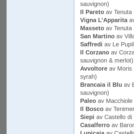
sauvignon)
Il Pareto
av Tenuta 
Vigna L’Apparita
av
Masseto
av Tenuta d
San Martino
av Vill
Saffredi
av Le Pupil
Il Corzano
av Corza
sauvignon & merlot)
Avvoltore
av Moris 
syrah)
Brancaia il Blu
av B
sauvignon)
Paleo
av Macchiole 
Il Bosco
av Tenimen
Siepi
av Castello di
Casalferro
av Baron
Lupicaia
av Castello