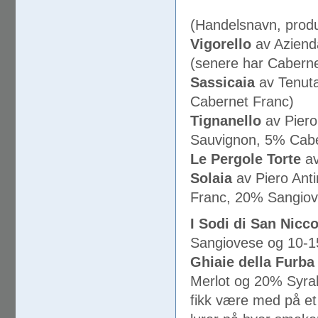
(Handelsnavn, produs
Vigorello
av Aziend
(senere har Caberne
Sassicaia
av Tenut
Cabernet Franc)
Tignanello
av Pier
Sauvignon, 5% Cabe
Le Pergole Torte
av
Solaia
av Piero Ant
Franc, 20% Sangiov
I Sodi di San Nicc
Sangiovese og 10-1
Ghiaie della Furba
Merlot og 20% Syr
fikk være med på et