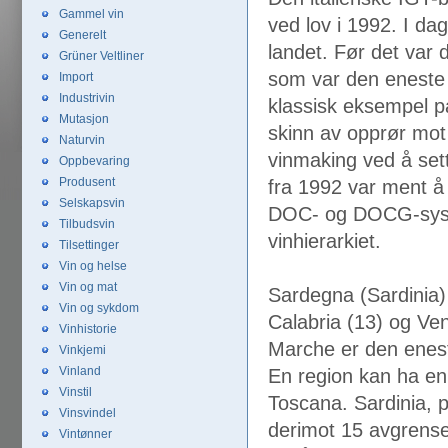
Gammel vin
ved lov i 1992. I da
Generelt
landet. Før det var 
Grüner Veltliner
som var den eneste 
Import
Industrivin
klassisk eksempel på
Mutasjon
skinn av opprør mot 
Naturvin
vinmaking ved å set
Oppbevaring
Produsent
fra 1992 var ment å
Selskapsvin
DOC- og DOCG-system
Tilbudsvin
vinhierarkiet.
Tilsettinger
Vin og helse
Vin og mat
Sardegna (Sardinia) 
Vin og sykdom
Calabria (13) og Ven
Vinhistorie
Marche er den enes
Vinkjemi
Vinland
En region kan ha en
Vinstil
Toscana. Sardinia, 
Vinsvindel
derimot 15 avgrens
Vintønner