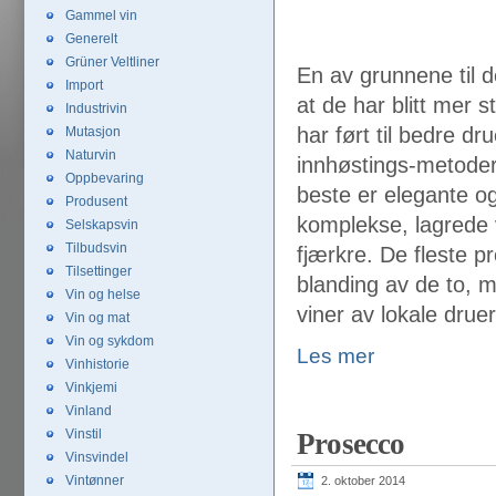
Gammel vin
Generelt
Grüner Veltliner
En av grunnene til 
Import
at de har blitt mer 
Industrivin
har ført til bedre 
Mutasjon
Naturvin
innhøstings-metoder
Oppbevaring
beste er elegante og 
Produsent
komplekse, lagrede 
Selskapsvin
Tilbudsvin
fjærkre. De fleste 
Tilsettinger
blanding av de to, 
Vin og helse
viner av lokale druer
Vin og mat
Vin og sykdom
Les mer
Vinhistorie
Vinkjemi
Vinland
Vinstil
Prosecco
Vinsvindel
Vintønner
2. oktober 2014