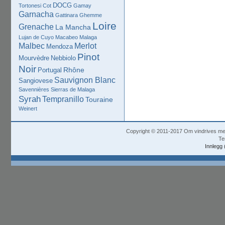
DOCG
Tortonesi
Cot
Gamay
Garnacha
Gattinara
Ghemme
Loire
Grenache
La Mancha
Lujan de Cuyo
Macabeo
Malaga
Malbec
Merlot
Mendoza
Pinot
Mourvèdre
Nebbiolo
Noir
Rhône
Portugal
Sauvignon Blanc
Sangiovese
Savennières
Sierras de Malaga
Syrah
Tempranillo
Touraine
Weinert
Copyright © 2011-2017 Om vindrives m
Te
Innlegg