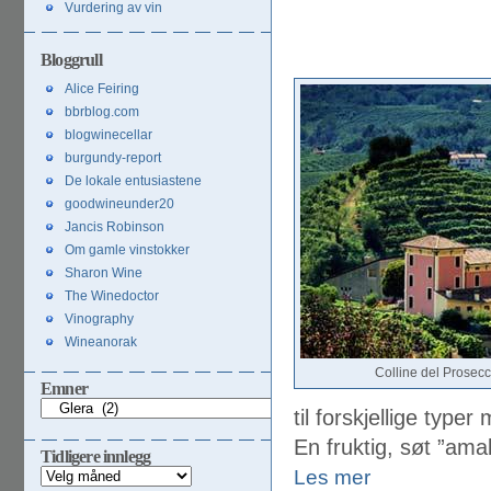
Vurdering av vin
Bloggrull
Alice Feiring
bbrblog.com
blogwinecellar
burgundy-report
De lokale entusiastene
goodwineunder20
Jancis Robinson
Om gamle vinstokker
Sharon Wine
The Winedoctor
Vinography
Wineanorak
Colline del Prosecc
Emner
Emner
til forskjellige typ
En fruktig, søt ”amab
Tidligere innlegg
Les mer
Tidligere