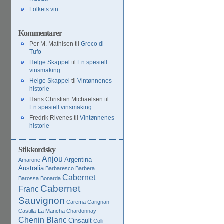
Folkets vin
Kommentarer
Per M. Mathisen
til
Greco di
Tufo
Helge Skappel
til
En spesiell
vinsmaking
Helge Skappel
til
Vintønnenes
historie
Hans Christian Michaelsen
til
En spesiell vinsmaking
Fredrik Rivenes
til
Vintønnenes
historie
Stikkordsky
Anjou
Argentina
Amarone
Australia
Barbaresco
Barbera
Cabernet
Barossa
Bonarda
Cabernet
Franc
Sauvignon
Carema
Carignan
Castilla-La Mancha
Chardonnay
Chenin Blanc
Cinsault
Colli