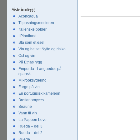
innlegg
Siste innlegg
Aconcagua
Tilpasningsmesteren
Italienske bobler
I Pinotland
Sta som et esel
Vin og helse: Nytte og risiko
Ost og vin
På Etnas rygg
Empordà : Languedoc på
spansk
Mikrooksydering
Farge på vin
En portugisisk kameleon
Brettanomyces
Beaune
Vann til vin
La Pappen Leve
Rueda – del 3
Rueda – del 2
Rueda