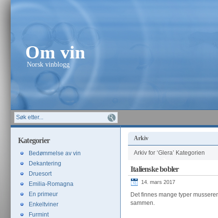
Om vin
Norsk vinblogg
Arkiv
Kategorier
Arkiv for ‘Glera’ Kategorien
Bedømmelse av vin
Dekantering
Italienske bobler
Druesort
14. mars 2017
Emilia-Romagna
En primeur
Det finnes mange typer musserende
sammen.
Enkeltviner
Furmint