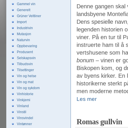
Gammel vin
Denne gangen skal vi
Generelt
landsbyene Montefi
Grüner Veltliner
Dens spesielle navn,
Import
Industrivin
legenden historien 
Mutasjon
viner. På en tur til 
Naturvin
instruerte ham til å 
Oppbevaring
vertshusene som had
Produsent
Selskapsvin
bonum –
vinen er go
Tilbudsvin
Biskopen kom, og dr
Tilsettinger
av byens kirker. En l
Vin og helse
Vin og mat
historikerne sterkt 
Vin og sykdom
men moderne metoder
Vinhistorie
Les mer
Vinkjemi
Vinland
Vinstil
Vinsvindel
Romas gullvin
Vintønner