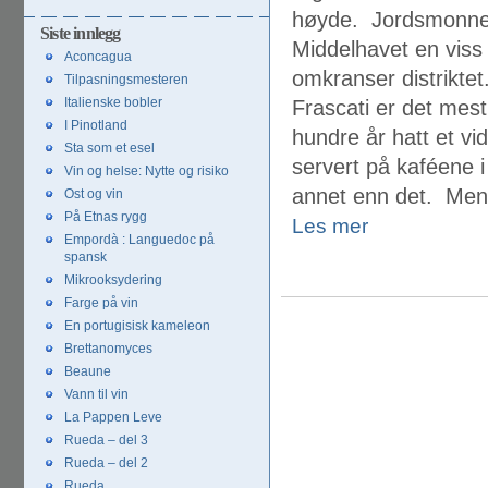
innlegg
høyde. Jordsmonnet
Siste innlegg
Middelhavet en viss 
Aconcagua
omkranser distriktet
Tilpasningsmesteren
Italienske bobler
Frascati er det mest
I Pinotland
hundre år hatt et vi
Sta som et esel
servert på kaféene 
Vin og helse: Nytte og risiko
annet enn det. Men p
Ost og vin
På Etnas rygg
Les mer
Empordà : Languedoc på
spansk
Mikrooksydering
Farge på vin
En portugisisk kameleon
Brettanomyces
Beaune
Vann til vin
La Pappen Leve
Rueda – del 3
Rueda – del 2
Rueda