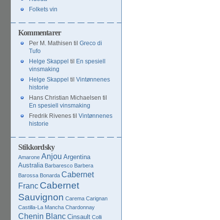
Folkets vin
Kommentarer
Per M. Mathisen
til
Greco di
Tufo
Helge Skappel
til
En spesiell
vinsmaking
Helge Skappel
til
Vintønnenes
historie
Hans Christian Michaelsen
til
En spesiell vinsmaking
Fredrik Rivenes
til
Vintønnenes
historie
Stikkordsky
Anjou
Argentina
Amarone
Australia
Barbaresco
Barbera
Cabernet
Barossa
Bonarda
Cabernet
Franc
Sauvignon
Carema
Carignan
Castilla-La Mancha
Chardonnay
Chenin Blanc
Cinsault
Colli