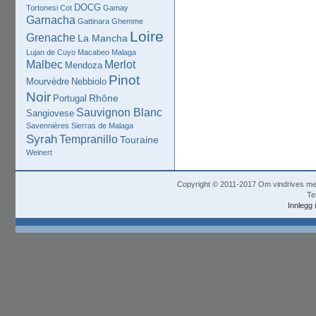
DOCG
Tortonesi
Cot
Gamay
Garnacha
Gattinara
Ghemme
Loire
Grenache
La Mancha
Lujan de Cuyo
Macabeo
Malaga
Malbec
Merlot
Mendoza
Pinot
Mourvèdre
Nebbiolo
Noir
Rhône
Portugal
Sauvignon Blanc
Sangiovese
Savennières
Sierras de Malaga
Syrah
Tempranillo
Touraine
Weinert
Copyright © 2011-2017 Om vindrives m
Te
Innlegg