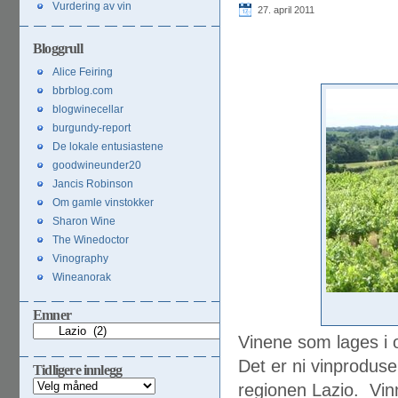
Vurdering av vin
27. april 2011
Bloggrull
Alice Feiring
bbrblog.com
blogwinecellar
burgundy-report
De lokale entusiastene
goodwineunder20
Jancis Robinson
Om gamle vinstokker
Sharon Wine
The Winedoctor
Vinography
Wineanorak
Emner
Emner
Vinene som lages i 
Det er ni vinprodus
Tidligere innlegg
Tidligere
regionen Lazio. Vinm